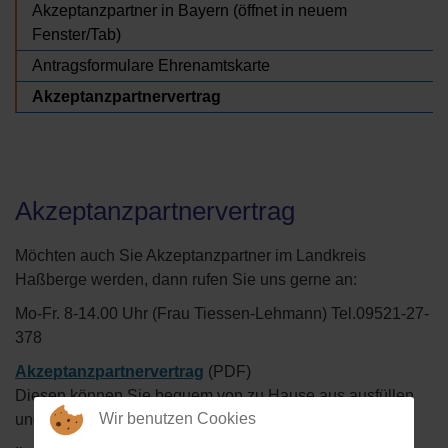
Akzeptanzpartner in Bayern (öffnet in neuem
Fenster/Tab)
Antragsformulare Ehrenamtskarte
Akzeptanzpartnervertrag
Akzeptanzpartnervertrag
Möchten auch Sie Akzeptanzpartner im Landkreis
Haßberge werden, dann rufen Sie uns gerne an:
Mo-Fr. 8-14.00 Uhr (Frau Tiessen-Lehmann) Tel.09521-27-
378
Akzeptanzpartnervertrag
(PDF)
Diesen können Sie bequem von zu Hause aus ausfüllen
Wir benutzen Cookies
und unterschrieben an das KoBE senden.